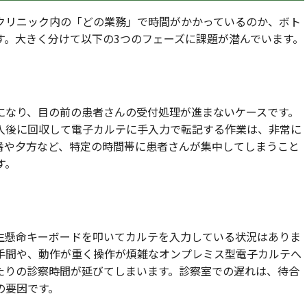
クリニック内の「どの業務」で時間がかかっているのか、ボト
す。大きく分けて以下の3つのフェーズに課題が潜んでいます。
になり、目の前の患者さんの受付処理が進まないケースです。
入後に回収して電子カルテに手入力で転記する作業は、非常に
番や夕方など、特定の時間帯に患者さんが集中してしまうこと
す。
生懸命キーボードを叩いてカルテを入力している状況はありま
手間や、動作が重く操作が煩雑なオンプレミス型電子カルテへ
たりの診察時間が延びてしまいます。診察室での遅れは、待合
の要因です。