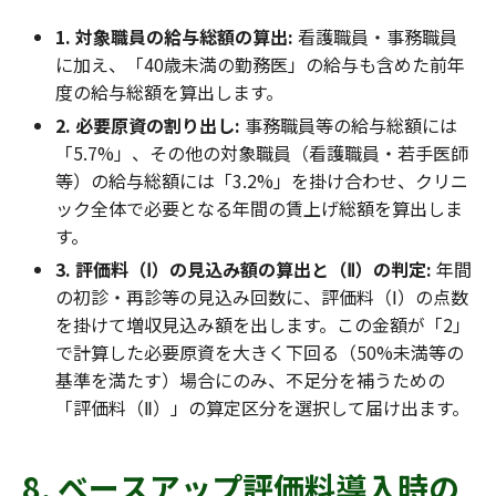
1. 対象職員の給与総額の算出:
看護職員・事務職員
に加え、「40歳未満の勤務医」の給与も含めた前年
度の給与総額を算出します。
2. 必要原資の割り出し:
事務職員等の給与総額には
「5.7%」、その他の対象職員（看護職員・若手医師
等）の給与総額には「3.2%」を掛け合わせ、クリニ
ック全体で必要となる年間の賃上げ総額を算出しま
す。
3. 評価料（Ⅰ）の見込み額の算出と（Ⅱ）の判定:
年間
の初診・再診等の見込み回数に、評価料（Ⅰ）の点数
を掛けて増収見込み額を出します。この金額が「2」
で計算した必要原資を大きく下回る（50%未満等の
基準を満たす）場合にのみ、不足分を補うための
「評価料（Ⅱ）」の算定区分を選択して届け出ます。
8. ベースアップ評価料導入時の