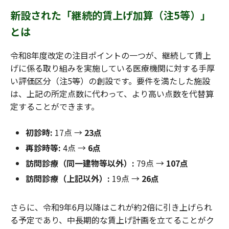
新設された「継続的賃上げ加算（注5等）」
とは
令和8年度改定の注目ポイントの一つが、継続して賃上
げに係る取り組みを実施している医療機関に対する手厚
い評価区分（注5等）の創設です。要件を満たした施設
は、上記の所定点数に代わって、より高い点数を代替算
定することができます。
初診時:
17点 →
23点
再診時等:
4点 →
6点
訪問診療（同一建物等以外）:
79点 →
107点
訪問診療（上記以外）:
19点 →
26点
さらに、令和9年6月以降はこれが約2倍に引き上げられ
る予定であり、中長期的な賃上げ計画を立てることがク