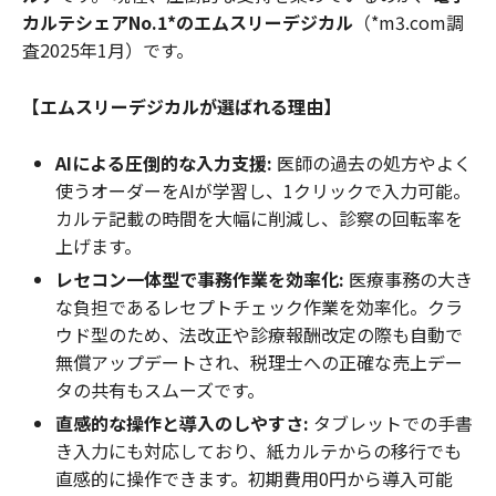
カルテシェアNo.1*のエムスリーデジカル
（*m3.com調
査2025年1月）です。
【エムスリーデジカルが選ばれる理由】
AIによる圧倒的な入力支援:
医師の過去の処方やよく
使うオーダーをAIが学習し、1クリックで入力可能。
カルテ記載の時間を大幅に削減し、診察の回転率を
上げます。
レセコン一体型で事務作業を効率化:
医療事務の大き
な負担であるレセプトチェック作業を効率化。クラ
ウド型のため、法改正や診療報酬改定の際も自動で
無償アップデートされ、税理士への正確な売上デー
タの共有もスムーズです。
直感的な操作と導入のしやすさ:
タブレットでの手書
き入力にも対応しており、紙カルテからの移行でも
直感的に操作できます。初期費用0円から導入可能