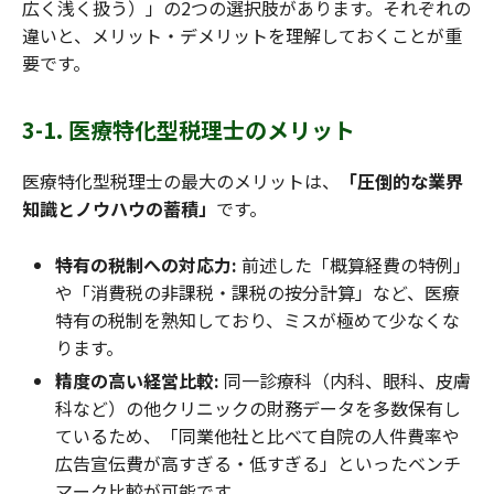
広く浅く扱う）」の2つの選択肢があります。それぞれの
違いと、メリット・デメリットを理解しておくことが重
要です。
3-1. 医療特化型税理士のメリット
医療特化型税理士の最大のメリットは、
「圧倒的な業界
知識とノウハウの蓄積」
です。
特有の税制への対応力:
前述した「概算経費の特例」
や「消費税の非課税・課税の按分計算」など、医療
特有の税制を熟知しており、ミスが極めて少なくな
ります。
精度の高い経営比較:
同一診療科（内科、眼科、皮膚
科など）の他クリニックの財務データを多数保有し
ているため、「同業他社と比べて自院の人件費率や
広告宣伝費が高すぎる・低すぎる」といったベンチ
マーク比較が可能です。