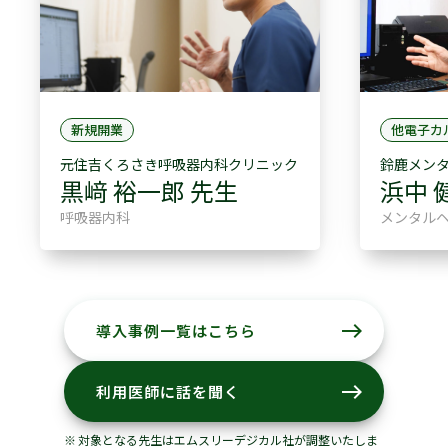
新規開業
他電子カ
元住吉くろさき呼吸器内科クリニック
鈴鹿メン
黒﨑 裕一郎 先生
浜中 
呼吸器内科
メンタルヘ
east
導入事例一覧はこちら
east
利用医師に話を聞く
対象となる先生はエムスリーデジカル社が調整いたしま