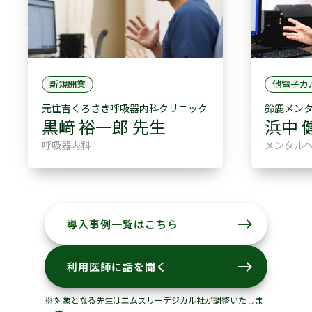
新規開業
他電子カ
元住吉くろさき呼吸器内科クリニック
鈴鹿メン
黒﨑 裕一郎 先生
浜中 
呼吸器内科
メンタルヘ
east
導入事例一覧はこちら
east
利用医師に話を聞く
対象となる先生はエムスリーデジカル社が調整いたしま