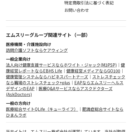
特定商取引法に基づく表記
お問い合わせ
エムスリーグループ関連サイト（一部）
医療機関・介護施設向け
訪問介護ソフトならケアウィング
一般企業向け
法人向け健康支援サービスならホワイト・ジャック(M3PSP)
｜
健
康経営レポートならEBHS Life
｜
健康経営メディアならGO100
｜
健康管理システムならハピネスパートナーズ
｜
ストレスチェック
なら職場のストレスチェック+plus
｜
EAPならエムスリーヘルス
デザインのEAP
｜
医療Q&Aサービスならアスクドクターズ
(AskDoctors)
一般の方向け
医療総合サイトQLife（キューライフ）
｜
肥満症総合サイトなら
ひまんラボ
当サイトは、エムスリー株式会社が運営しています。当社が取得