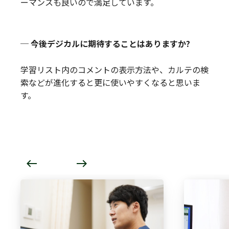
ーマンスも良いので満足しています。
─ 今後デジカルに期待することはありますか?
学習リスト内のコメントの表示方法や、カルテの検
索などが進化すると更に使いやすくなると思いま
す。
west
east