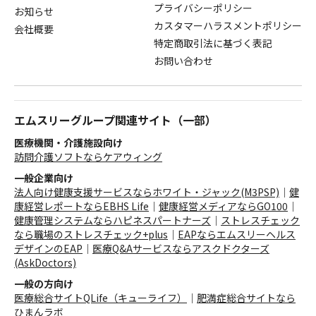
プライバシーポリシー
お知らせ
カスタマーハラスメントポリシー
会社概要
特定商取引法に基づく表記
お問い合わせ
エムスリーグループ関連サイト（一部）
医療機関・介護施設向け
訪問介護ソフトならケアウィング
一般企業向け
法人向け健康支援サービスならホワイト・ジャック(M3PSP)
｜
健
康経営レポートならEBHS Life
｜
健康経営メディアならGO100
｜
健康管理システムならハピネスパートナーズ
｜
ストレスチェック
なら職場のストレスチェック+plus
｜
EAPならエムスリーヘルス
デザインのEAP
｜
医療Q&Aサービスならアスクドクターズ
(AskDoctors)
一般の方向け
医療総合サイトQLife（キューライフ）
｜
肥満症総合サイトなら
ひまんラボ