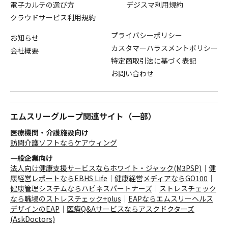
電子カルテの選び方
デジスマ利用規約
クラウドサービス利用規約
プライバシーポリシー
お知らせ
カスタマーハラスメントポリシー
会社概要
特定商取引法に基づく表記
お問い合わせ
エムスリーグループ関連サイト（一部）
医療機関・介護施設向け
訪問介護ソフトならケアウィング
一般企業向け
法人向け健康支援サービスならホワイト・ジャック(M3PSP)
｜
健
康経営レポートならEBHS Life
｜
健康経営メディアならGO100
｜
健康管理システムならハピネスパートナーズ
｜
ストレスチェック
なら職場のストレスチェック+plus
｜
EAPならエムスリーヘルス
デザインのEAP
｜
医療Q&Aサービスならアスクドクターズ
(AskDoctors)