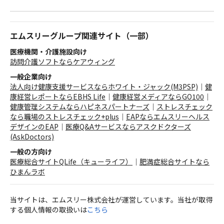
エムスリーグループ関連サイト（一部）
医療機関・介護施設向け
訪問介護ソフトならケアウィング
一般企業向け
法人向け健康支援サービスならホワイト・ジャック(M3PSP)
｜
健
康経営レポートならEBHS Life
｜
健康経営メディアならGO100
｜
健康管理システムならハピネスパートナーズ
｜
ストレスチェック
なら職場のストレスチェック+plus
｜
EAPならエムスリーヘルス
デザインのEAP
｜
医療Q&Aサービスならアスクドクターズ
(AskDoctors)
一般の方向け
医療総合サイトQLife（キューライフ）
｜
肥満症総合サイトなら
ひまんラボ
当サイトは、エムスリー株式会社が運営しています。当社が取得
する個人情報の取扱いは
こちら