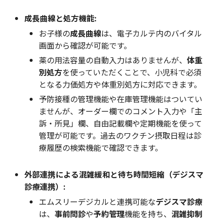
成長曲線と処方機能:
お子様の
成長曲線
は、電子カルテ内のバイタル
画面から確認が可能です。
薬の用法容量の自動入力はありませんが、
体重
別処方
を使っていただくことで、小児科で必須
となる力価処方や体重別処方に対応できます。
予防接種の管理機能や在庫管理機能はついてい
ませんが、オーダー欄でのコメント入力や「主
訴・所見」欄、自由記載欄や定期機能を使って
管理が可能です。過去のワクチン摂取日程は診
療履歴の検索機能で確認できます。
外部連携による混雑緩和と待ち時間短縮（デジスマ
診療連携）:
エムスリーデジカルと連携可能な
デジスマ診療
は、
事前問診
や
予約管理
機能を持ち、
混雑抑制