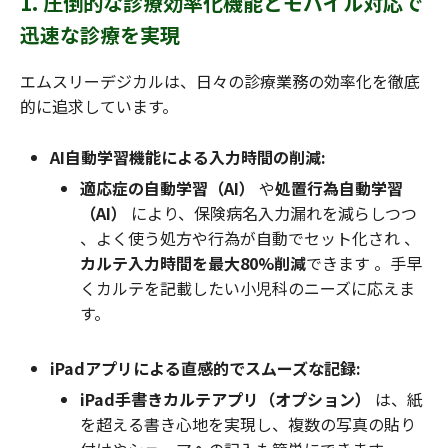
1. 圧倒的な診療効率化機能とモバイル対応で
迅速な診療を実現
エムスリーデジカルは、日々の診療業務の効率化を徹底
的に追求しています。
AI自動学習機能による入力時間の削減:
適応症の自動学習（AI）
や
処置行為自動学習
（AI）
により、保険病名入力漏れを減らしつつ
、よく使う処方や行為が自動でセット化され 、
カルテ入力時間を最大80%削減
できます 。手早
くカルテを記載したい小児科のニーズに応えま
す。
iPadアプリによる直感的でスムーズな記録:
iPad手書きカルテアプリ（オプション）
は、紙
を超える書き心地を実現し、複数の写真の貼り