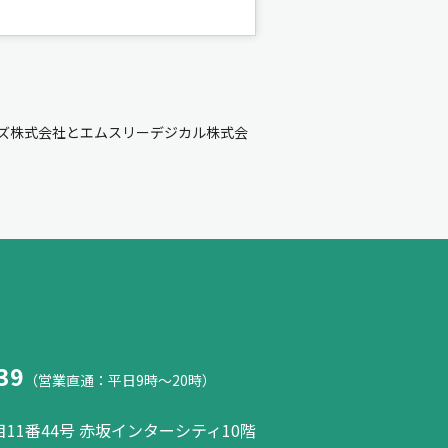
ズ株式会社とエムスリーデジカル株式会
39
（営業直通：平日9時～20時）
11番44号 赤坂インターシティ10階