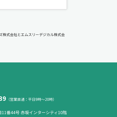
ズ株式会社とエムスリーデジカル株式会
39
（営業直通：平日9時～20時）
11番44号 赤坂インターシティ10階