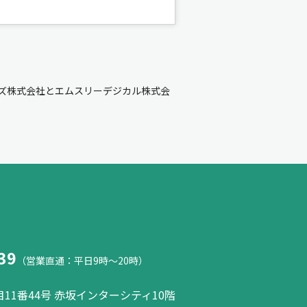
ズ株式会社とエムスリーデジカル株式会
39
（営業直通：平日9時～20時）
11番44号 赤坂インターシティ10階