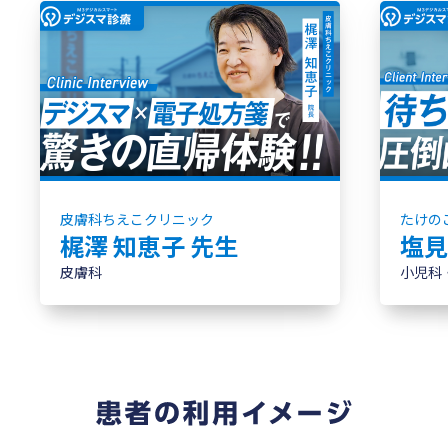
皮膚科ちえこクリニック
たけの
梶澤 知恵子 先生
塩見
皮膚科
小児科