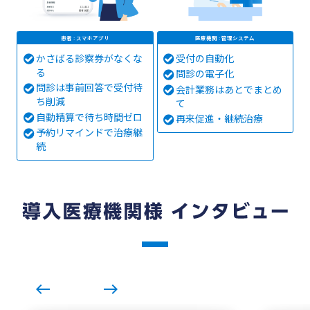
患者 : スマホアプリ
医療機関 : 管理システム
かさばる診察券がなくな
受付の自動化
る
問診の電子化
問診は事前回答で受付待
会計業務はあとでまとめ
ち削減
て
自動精算で待ち時間ゼロ
再来促進・継続治療
予約リマインドで治療継
続
west
east