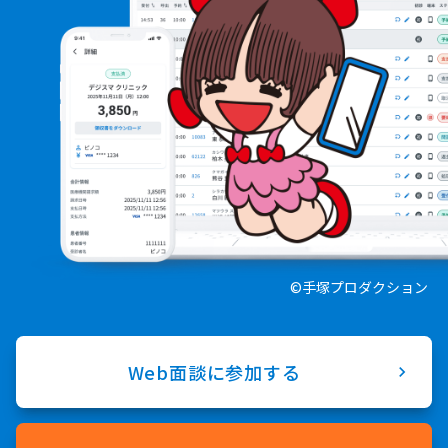
©
手塚プロダクション
Web面談に参加する
chevron_right