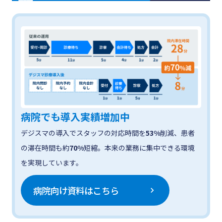
病院でも導入実績増加中
デジスマの導入でスタッフの対応時間を
53%
削減、患者
の滞在時間も約
70%
短縮。本来の業務に集中できる環境
を実現しています。
病院向け資料はこちら
chevron_right