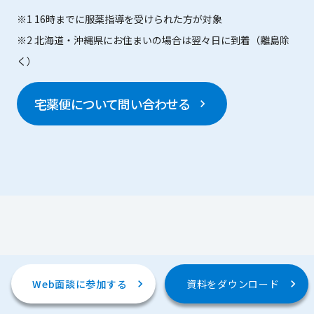
※1 16時までに服薬指導を受けられた方が対象
※2 北海道・沖縄県にお住まいの場合は翌々日に到着（離島除
く）
宅薬便について問い合わせる
chevron_right
Web面談に参加する
chevron_right
資料をダウンロード
chevron_right