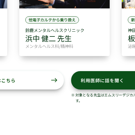
他電子カルテから乗り換え
新
鈴鹿メンタルヘルスクリニック
神
浜中 健二 先生
板
メンタルヘルス科/精神科
泌
east
はこちら
利用医師に話を聞く
対象となる先生はエムスリーデジカ
す。