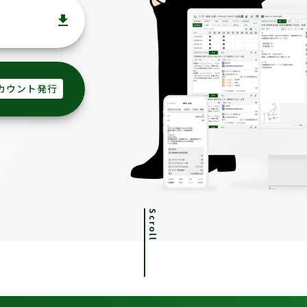
file_download
カウント発行
Scroll