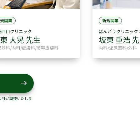
規開業
新規開業
田西口クリニック
ばんどうクリニック
東 大晃 先生
坂東 重浩 
尿器科/内科/皮膚科/美容皮膚科
内科/泌尿器科/外科
east
ル社が調整いたしま