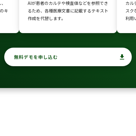
し、
AIが患者のカルテや検査値などを参照でき
カル
生のキ
るため、各種医療文書に記載するテキスト
スク
作成を代替します。
利用
file_download
無料デモを申し込む