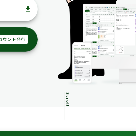
file_download
カウント発行
Scroll