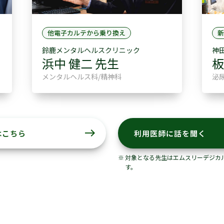
他電子カルテから乗り換え
新
鈴鹿メンタルヘルスクリニック
神
浜中 健二 先生
板
メンタルヘルス科/精神科
泌
east
はこちら
利用医師に話を聞く
対象となる先生はエムスリーデジカ
す。