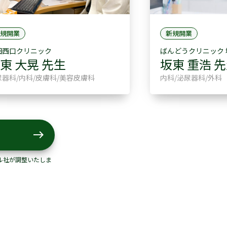
規開業
新規開業
田西口クリニック
ばんどうクリニック
東 大晃 先生
坂東 重浩 
尿器科/内科/皮膚科/美容皮膚科
内科/泌尿器科/外科
east
ル社が調整いたしま