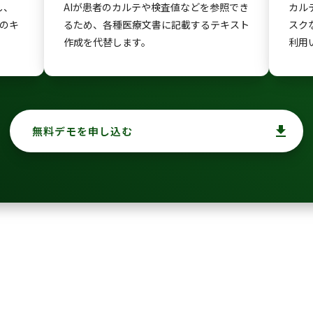
し、
AIが患者のカルテや検査値などを参照でき
カル
生のキ
るため、各種医療文書に記載するテキスト
スク
作成を代替します。
利用
file_download
無料デモを申し込む